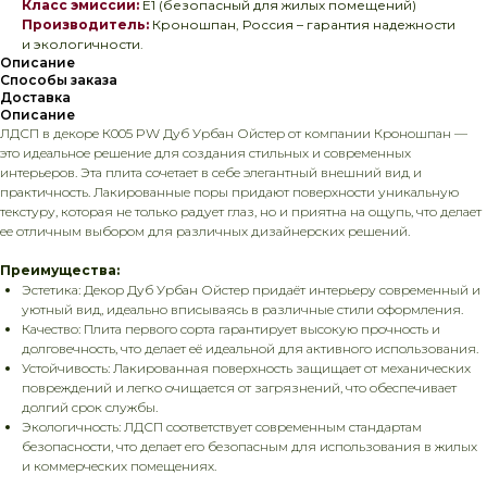
Класс эмиссии:
E1 (безопасный для жилых помещений)
Производитель:
Кроношпан, Россия – гарантия надежности
и экологичности.
Описание
Способы заказа
Доставка
Описание
ЛДСП в декоре К005 PW Дуб Урбан Ойстер от компании Кроношпан —
это идеальное решение для создания стильных и современных
интерьеров. Эта плита сочетает в себе элегантный внешний вид и
практичность. Лакированные поры придают поверхности уникальную
текстуру, которая не только радует глаз, но и приятна на ощупь, что делает
ее отличным выбором для различных дизайнерских решений.
Преимущества:
Эстетика: Декор Дуб Урбан Ойстер придаёт интерьеру современный и
уютный вид, идеально вписываясь в различные стили оформления.
Качество: Плита первого сорта гарантирует высокую прочность и
долговечность, что делает её идеальной для активного использования.
Устойчивость: Лакированная поверхность защищает от механических
повреждений и легко очищается от загрязнений, что обеспечивает
долгий срок службы.
Экологичность: ЛДСП соответствует современным стандартам
безопасности, что делает его безопасным для использования в жилых
и коммерческих помещениях.