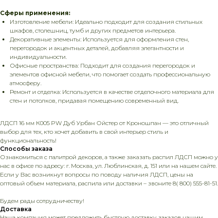
Сферы применения:
Изготовление мебели: Идеально подходит для создания стильных
шкафов, столешниц, тумб и других предметов интерьера.
Декоративные элементы: Используется для оформления стен,
перегородок и акцентных деталей, добавляя элегантности и
индивидуальности.
Офисные пространства: Подходит для создания перегородок и
элементов офисной мебели, что помогает создать профессиональную
атмосферу.
Ремонт и отделка: Используется в качестве отделочного материала для
стен и потолков, придавая помещению современный вид.
ЛДСП 16 мм К005 PW Дуб Урбан Ойстер от Кроношпан — это отличный
выбор для тех, кто хочет добавить в свой интерьер стиль и
функциональность!
Способы заказа
Ознакомиться с палитрой декоров, а также заказать распил ЛДСП можно у
нас в офисе по адресу: г. Москва, ул. Люблинская, д. 151 или на нашем сайте.
Если у Вас возникнут вопросы по поводу наличия ЛДСП, цены на
оптовый объем материала, распила или доставки – звоните 8( 800) 555-81-51.
Будем рады сотрудничеству!
Доставка
Наша компания может предложить быструю доставку заказов нашим