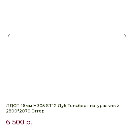
ЛДСП 16мм H305 ST12 Дуб Тонсберг натуральный
ЛД
2800*2070 Эггер
28
6 500
р.
5