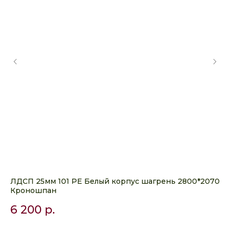
ЛДСП 25мм 101 PE Белый корпус шагрень 2800*2070
ЛД
Кроношпан
28
6 200
р.
8