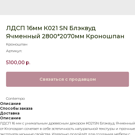
ЛДСП 16мм К021 SN Блэквуд
Ячменный 2800*2070мм Кроношпан
Кроношпан
Артикул:
5100,00
р.
Связаться с продавцом
Contempo
Описание
Способы заказа
Доставка
Описание
ЛДСП 16 мм с уникальным древесным декором K021SN Блэквуд Ячменный
от Kronospan сочетает в себе эстетичность натуральной текстуры и прочные
эксплуатационные свойства. Идеально подойдёт для создания мебели с