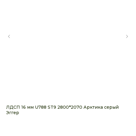
ЛДСП 16 мм U788 ST9 2800*2070 Арктика серый
ЛД
Эггер
Кр
6 500
р.
5