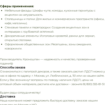
Сферы применения:
Мебельные фасады: Шкафы-купе, комоды, кухонные гарнитуры с
акцентом на натуральность.
Столешницы и полки: Для жилых и коммерческих пространств (офисы,
кафе, магазины).
Стеновые панели и перегородки: Создание акцентных зон в
интерьерах с грубоватой эстетикой.
Декоративные элементы: Изголовья кроватей, рамки для зеркал,
открытые стеллажи.
Оформление общественных зон: Ресепшены, зоны ожидания,
коворкинги.
Производитель: Кроношпан — надежность и качество, проверенные
годами!ф
Способы заказа
Ознакомиться с палитрой декоров, а также заказать распил ЛДСП можно у
нас в офисе по адресу: г. Москва, ул. Люблинская, д. 151 или на нашем сайте.
Если у Вас возникнут вопросы по поводу наличия ЛДСП, цены на
оптовый объем материала, распила или доставки – звоните 8( 800) 555-81-51.
Будем рады сотрудничеству!
Доставка
Наша компания может предложить быструю доставку заказов нашим
клиентам по Москве и МО.