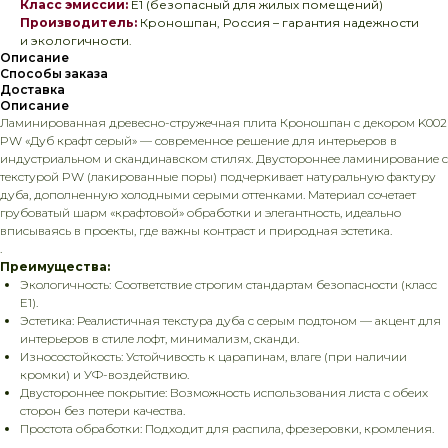
Класс эмиссии:
E1 (безопасный для жилых помещений)
Производитель:
Кроношпан, Россия – гарантия надежности
и экологичности.
Описание
Способы заказа
Доставка
Описание
Ламинированная древесно-стружечная плита Кроношпан с декором K002
PW «Дуб крафт серый» — современное решение для интерьеров в
индустриальном и скандинавском стилях. Двустороннее ламинирование с
текстурой PW (лакированные поры) подчеркивает натуральную фактуру
дуба, дополненную холодными серыми оттенками. Материал сочетает
грубоватый шарм «крафтовой» обработки и элегантность, идеально
вписываясь в проекты, где важны контраст и природная эстетика.
.
Преимущества:
Экологичность: Соответствие строгим стандартам безопасности (класс
E1).
Эстетика: Реалистичная текстура дуба с серым подтоном — акцент для
интерьеров в стиле лофт, минимализм, сканди.
Износостойкость: Устойчивость к царапинам, влаге (при наличии
кромки) и УФ-воздействию.
Двустороннее покрытие: Возможность использования листа с обеих
сторон без потери качества.
Простота обработки: Подходит для распила, фрезеровки, кромления.