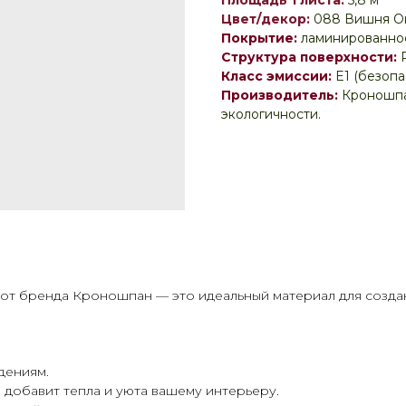
Площадь 1 листа:
5,8 м²
Цвет/декор:
088 Вишня О
Покрытие:
ламинированное
Структура поверхности:
Класс эмиссии:
E1 (безоп
Производитель:
Кроношпа
экологичности.
от бренда Кроношпан — это идеальный материал для созда
дениям.
 добавит тепла и уюта вашему интерьеру.