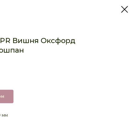
 PR Вишня Оксфорд
ношпан
ом
0 мм