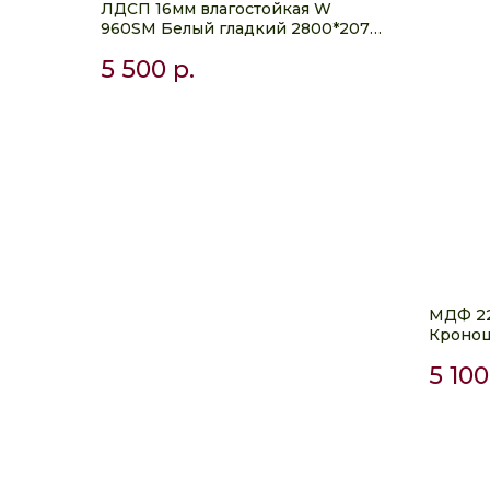
ЛДСП 16мм влагостойкая W
960SM Белый гладкий 2800*2070
Эггер
5 500
р.
МДФ 2
Кроно
5 100