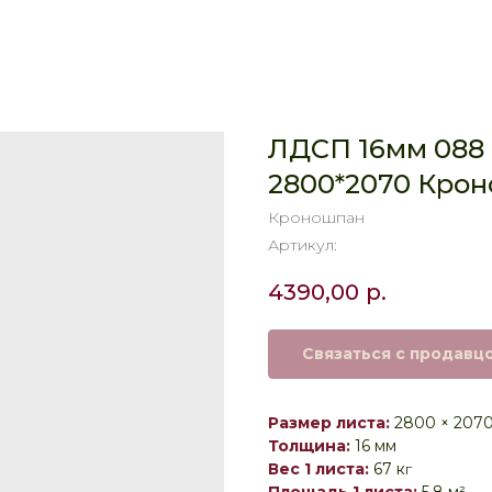
ЛДСП 16мм 088
2800*2070 Кро
Кроношпан
Артикул:
4390,00
р.
Связаться с продавц
Размер листа:
2800 × 207
Толщина:
16 мм
Вес 1 листа:
67 к
г