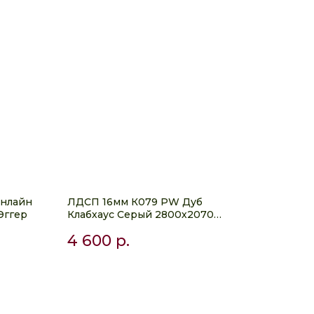
йнлайн
ЛДСП 16мм К079 PW Дуб
Эггер
Клабхаус Серый 2800х2070
Кроношпан
4 600
р.