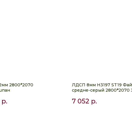
2мм 2800*2070
ЛДСП 8мм H3197 ST19 Фа
шпан
средне-серый 2800*2070 
р.
7 052
р.