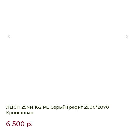
ЛДСП 25мм 162 PE Серый Графит 2800*2070
ЛД
Кроношпан
28
6 500
р.
4