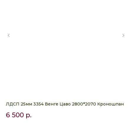
ЛДСП 25мм 3354 Венге Цаво 2800*2070 Кроношпан
ЛД
Эг
6 500
р.
8