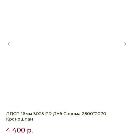
ЛДСП 16мм 3025 PR ДУб Сонома 2800*2070
ЛД
Кроношпан
Кр
4 400
р.
4