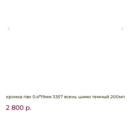
кромка пвх 0,4*19мм 3357 ясень шимо темный 200мп
ЛД
Эг
2 800
р.
6