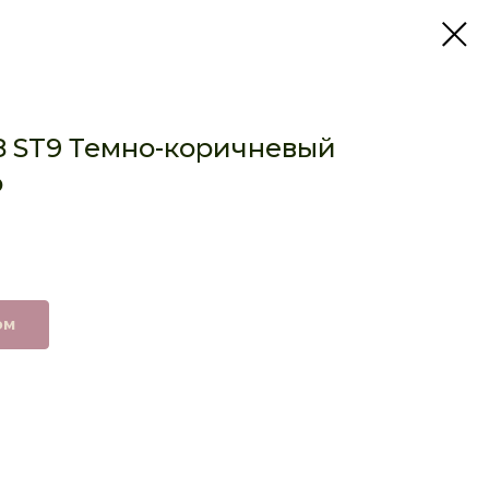
8 ST9 Темно-коричневый
р
ом