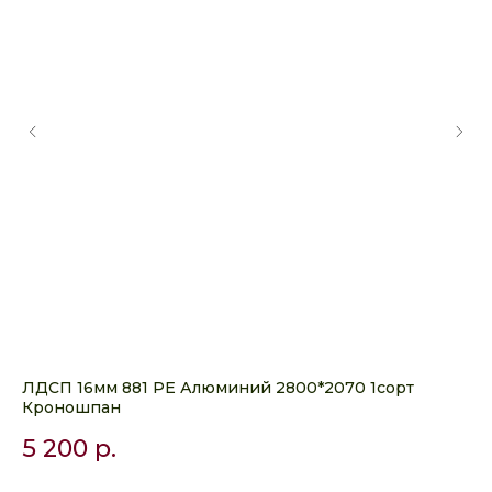
ЛДСП 16мм 881 PE Алюминий 2800*2070 1сорт
ЛД
Кроношпан
Эг
5 200
р.
6