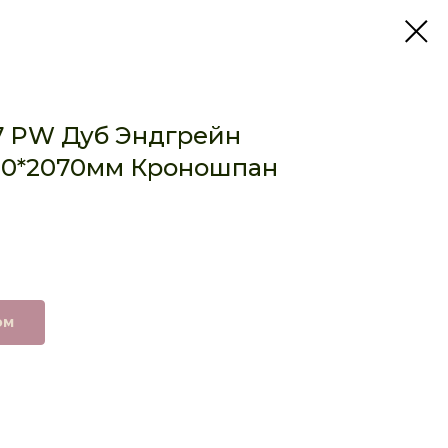
7 PW Дуб Эндгрейн
00*2070мм Кроношпан
ом