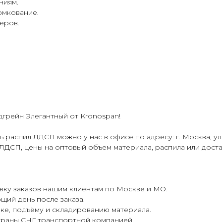
ниям.
омкование.
еров.
грейн Элегантный от Kronospan!
 распил ЛДСП можно у нас в офисе по адресу: г. Москва, ул. 
ДСП, цены на оптовый объем материала, распила или доставки
ку заказов нашим клиентам по Москве и МО.
щий день после заказа.
ке, подъёму и складированию материала.
страны СНГ транспортной компанией.