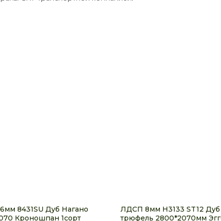
6мм 8431SU Дуб Нагано
ЛДСП 8мм H3133 ST12 Дуб
070 Кроношпан 1сорт
трюфель 2800*2070мм Эг