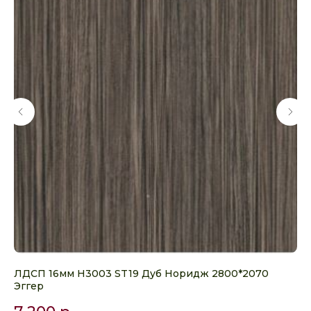
ЛДСП 16мм H3003 ST19 Дуб Норидж 2800*2070
Кр
Эггер
се