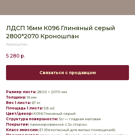
ЛДСП 16мм К096 Глиняный серый
2800*2070 Кроношпан
Кроношпан
5 280
р.
Связаться с продавцом
Размер листа:
2800 × 2070 мм
Толщина:
16 мм
Вес 1 листа:
67 кг
Площадь 1 листа:
5,8 м2
Цвет/декор:
К096 Глиняный серый
Структура поверхности:
SU — гладкая матовая
Покрытие:
ламинированное с 2х сторон
Класс эмиссии:
E1 (безопасный для жилых помещений)