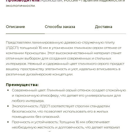
Производитель:
Кроношпан
, Россия – гарантия надежности и
экологичности.
Описание
Способы заказа
Доставка
Представляем ламинированную древесно-стружечную плиту
(ЛДСП) толщиной 16 мм в утонченном глиняном сером оттенке от
компании Кроношпан. Этот высококачественный материал станет
отличным выбором для создания современных и стильных
интерьеров. Нежный и сдержанный цвет глиняного серого придаст
вашему пространству элегантность и уют, идеально вписываясь в
различные дизайнерские концепции.
Преимущества:
Современный цвет: Глиняный серый оттенок создает спокойную
и гармоничную атмосферу, что делает его универсальным для
любого интерьера.
Экологичность: ЛДСП соответствует строгим стандартам
безопасности, что позволяет использовать его в жилых
помещениях без опасений.
Прочность и устойчивость: Толщина 16 мм обеспечивает
необходимую жесткость и долговечность, что делает материал