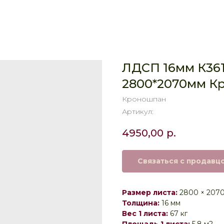
ЛДСП 16мм К361
2800*2070мм К
Кроношпан
Артикул:
4950,00
р.
Связаться с продавц
Размер листа:
2800 × 207
Толщина:
16 мм
Вес 1 листа:
67 кг