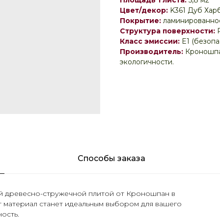
Площадь 1 листа:
5,8 м2
Цвет/декор:
K361 Дуб Хар
Покрытие:
ламинированное
Структура поверхности:
Класс эмиссии:
E1 (безоп
Производитель:
Кроношпа
экологичности.
Способы заказа
ой древесно-стружечной плитой от Кроношпан в
т материал станет идеальным выбором для вашего
ость.