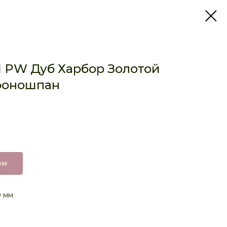
 PW Дуб Харбор Золотой
роношпан
ом
0 мм