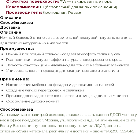
Структура поверхности:
PW — лакированные поры
Класс эмиссии:
E1 (безопасный для жилых помещений)
Производитель:
Кроношпан, Россия
Описание
Способы заказа
Доставка
Описание
Нежный бежевый оттенок с выразительной текстурой натурального вяза
для светлых натуральных интерьеров.
Преимущества:
Нежный природный оттенок – создает атмосферу тепла и уюта
Реалистичная текстура – эффект натурального древесного среза
Легкость конструкции – идеально для тонких мебельных элементов
Универсальность – подходит для скандинавского и эко-стиля
Применение:
Изготовление мебельных фасадов и декоративных панелей
Создание легких перегородок и стеллажей
Производство задних стенок шкафов и днищ выдвижных ящиков
Оформление детских комнат
Способы заказа
Ознакомиться с палитрой декоров, а также заказать распил ЛДСП можно у
нас в офисе по адресу: г. Москва, ул. Люблинская, д. 151 или на нашем сайте.
Если у Вас возникнут вопросы по поводу наличия ЛДСП, цены на
оптовый объем материала, распила или доставки – звоните
8(800) 555-81-51.