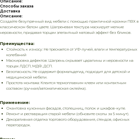
Описание:
Способы заказа
Доставка
Описание:
Создайте безупречный вид мебели с помощью практичной кромки ПВХ в
классическом белом цвете. Шагреневая текстура маскирует мелкие
неровности, придавая торцам элегантный матовый эффект без бликов.
Преимущества:
Стойкость к износу: Не трескается от УФ-лучей, влаги и температурных
колебаний
Маскировка дефектов: Шагрень скрывает царапины и неровности на
торцах ЛДСП, МДФ, ДСП.
Безопасность: Не содержит формальдегид, подходит для детской и
медицинской мебели.
Простота монтажа: Клеится термоплавким клеем или контактным
составом (ручная/автоматическая оклейка).
Применение:
Окантовка кухонных фасадов, столешниц, полок и шкафов-купе.
Ремонт и реставрация старой мебели (обновите сколы за 5 минут).
Декоративная отделка торгового оборудования, стендов, офисных
перегородок.