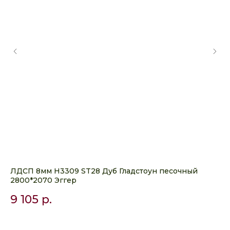
ый
ЛДСП 8мм H3309 ST28 Дуб Гладстоун песочный
ЛД
2800*2070 Эггер
Эг
9 105
р.
5