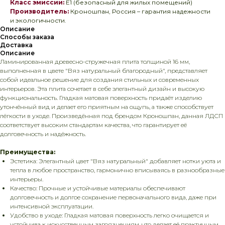
Класс эмиссии:
E1 (безопасный для жилых помещений)
Производитель:
Кроношпан, Россия – гарантия надежности
и экологичности.
Описание
Способы заказа
Доставка
Описание
Ламинированная древесно-стружечная плита толщиной 16 мм,
выполненная в цвете "Вяз натуральный благородный", представляет
собой идеальное решение для создания стильных и современных
интерьеров. Эта плита сочетает в себе элегантный дизайн и высокую
функциональность. Гладкая матовая поверхность придаёт изделию
утончённый вид и делает его приятным на ощупь, а также способствует
лёгкости в уходе. Произведённая под брендом Кроношпан, данная ЛДСП
соответствует высоким стандартам качества, что гарантирует её
долговечность и надёжность.
Преимущества:
Эстетика: Элегантный цвет "Вяз натуральный" добавляет нотки уюта и
тепла в любое пространство, гармонично вписываясь в разнообразные
интерьеры.
Качество: Прочные и устойчивые материалы обеспечивают
долговечность и долгое сохранение первоначального вида, даже при
интенсивной эксплуатации.
Удобство в уходе: Гладкая матовая поверхность легко очищается и
устойчива к искусственным загрязнениям, что делает её практичным