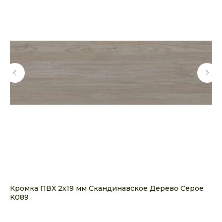
м
Кромка ПВХ 2х19 мм Скандинавское Дерево Серое
МД
K089
5