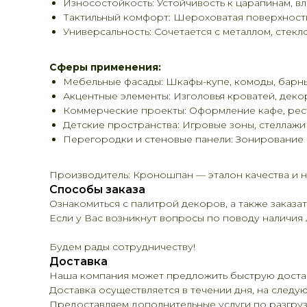
Износостойкость: Устойчивость к царапинам, вл
Тактильный комфорт: Шероховатая поверхность
Универсальность: Сочетается с металлом, стек
Сферы применения:
Мебельные фасады: Шкафы-купе, комоды, барные
Акцентные элементы: Изголовья кроватей, деко
Коммерческие проекты: Оформление кафе, рест
Детские пространства: Игровые зоны, стеллажи 
Перегородки и стеновые панели: Зонирование 
Производитель: Кроношпан — эталон качества и 
Способы заказа
Ознакомиться с палитрой декоров, а также заказать
Если у Вас возникнут вопросы по поводу наличия Л
Будем рады сотрудничеству!
Доставка
Наша компания может предложить быструю достав
Доставка осуществляется в течении дня, на следую
Предоставляем дополнительные услуги по разгруз