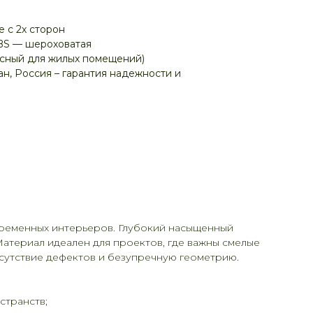
 с 2х сторон
BS — шероховатая
асный для жилых помещений)
н, Россия – гарантия надежности и
временных интерьеров. Глубокий насыщенный
Материал идеален для проектов, где важны смелые
тсутствие дефектов и безупречную геометрию.
странств;