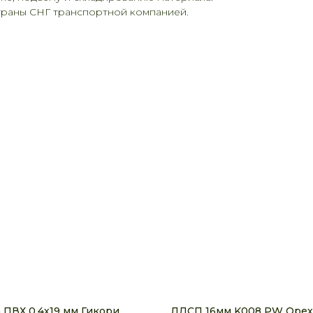
страны СНГ транспортной компанией.
 ПВХ 0,4х19 мм Гикори
ЛДСП 16мм K008 PW Орех