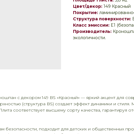
Площадь 1 листа:
5,8 м2
Цвет/декор:
149 Красный
Покрытие:
ламинированное
Структура поверхности:
Класс эмиссии:
E1 (безоп
Производитель:
Кроношпа
экологичности.
ошпан с декором 149 BS «Красный» — яркий акцент для со
хностью (структура BS) создает эффект динамики и стиля. 
Плита соответствует высшему сорту качества, гарантируя о
ам безопасности, подходит для детских и общественных про