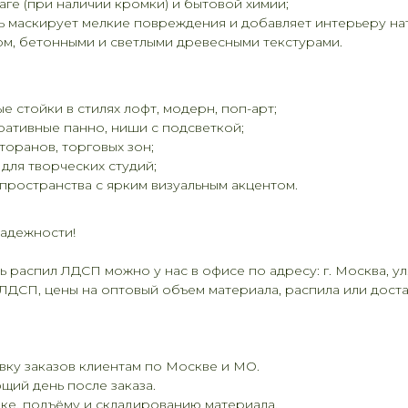
аге (при наличии кромки) и бытовой химии;
 маскирует мелкие повреждения и добавляет интерьеру на
лом, бетонными и светлыми древесными текстурами.
 стойки в стилях лофт, модерн, поп-арт;
ративные панно, ниши с подсветкой;
оранов, торговых зон;
для творческих студий;
пространства с ярким визуальным акцентом.
надежности!
 распил ЛДСП можно у нас в офисе по адресу: г. Москва, ул. 
ДСП, цены на оптовый объем материала, распила или доставки
ку заказов клиентам по Москве и МО.
щий день после заказа.
ке, подъёму и складированию материала.