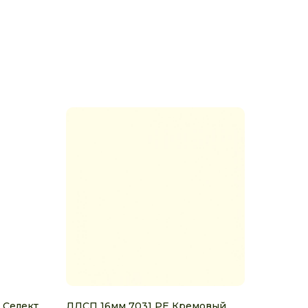
 Селект
ЛДСП 16мм 7031 PE Кремовый