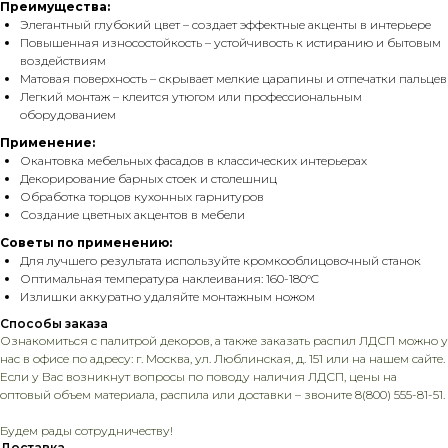
Преимущества:
Элегантный глубокий цвет – создает эффектные акценты в интерьере
Повышенная износостойкость – устойчивость к истиранию и бытовым
воздействиям
Матовая поверхность – скрывает мелкие царапины и отпечатки пальцев
Легкий монтаж – клеится утюгом или профессиональным
оборудованием
Применение:
Окантовка мебельных фасадов в классических интерьерах
Декорирование барных стоек и столешниц
Обработка торцов кухонных гарнитуров
Создание цветных акцентов в мебели
Советы по применению:
Для лучшего результата используйте кромкооблицовочный станок
Оптимальная температура наклеивания: 160-180°C
Излишки аккуратно удаляйте монтажным ножом
Способы заказа
Ознакомиться с палитрой декоров, а также заказать распил ЛДСП можно у
нас в офисе по адресу: г. Москва, ул. Люблинская, д. 151 или на нашем сайте.
Если у Вас возникнут вопросы по поводу наличия ЛДСП, цены на
оптовый объем материала, распила или доставки – звоните
8(800) 555-81-51.
Будем рады сотрудничеству!
Доставка