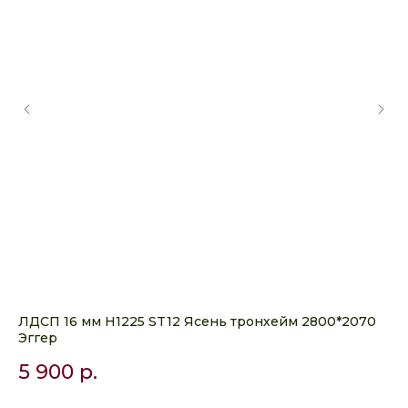
ЛДСП 16 мм H1225 ST12 Ясень тронхейм 2800*2070
ЛД
Эггер
Кр
5 900
р.
4