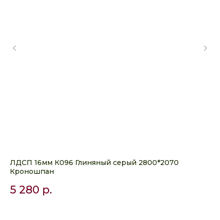
ЛДСП 16мм К096 Глиняный серый 2800*2070
ЛД
Кроношпан
28
5 280
р.
4