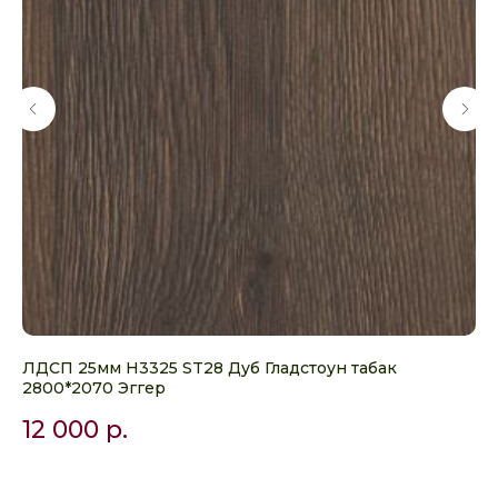
ЛДСП 25мм H3325 ST28 Дуб Гладстоун табак
ЛД
2800*2070 Эггер
Эг
12 000
р.
5