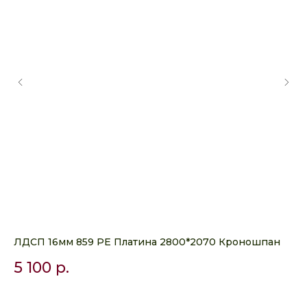
мм
ЛДСП 16мм 859 РЕ Платина 2800*2070 Кроношпан
ЛД
Кр
5 100
р.
4