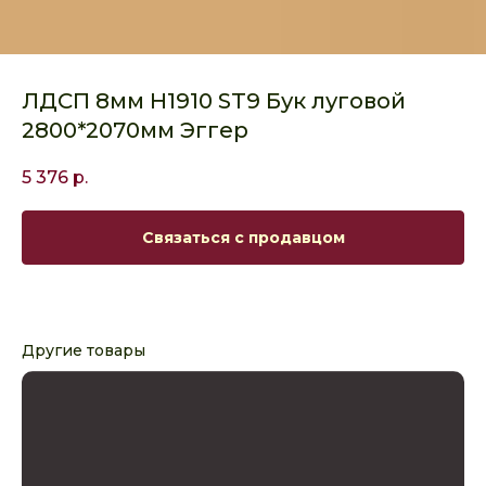
ЛДСП 8мм H1910 ST9 Бук луговой
2800*2070мм Эггер
5 376
р.
Связаться с продавцом
Другие товары
МД
5