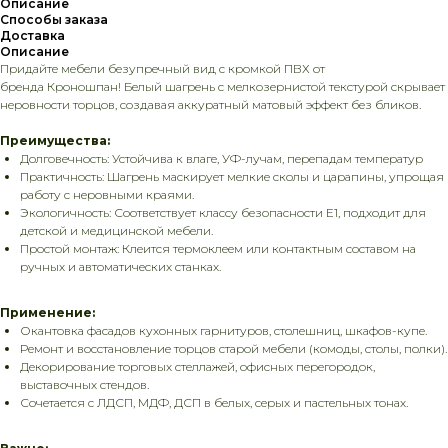
Описание
Способы заказа
Доставка
Описание
Придайте мебели безупречный вид с кромкой ПВХ от
бренда Кроношпан! Белый шагрень с мелкозернистой текстурой скрывает
неровности торцов, создавая аккуратный матовый эффект без бликов.
Преимущества:
Долговечность: Устойчива к влаге, УФ-лучам, перепадам температур
Практичность: Шагрень маскирует мелкие сколы и царапины, упрощая
работу с неровными краями.
Экологичность: Соответствует классу безопасности E1, подходит для
детской и медицинской мебели.
Простой монтаж: Клеится термоклеем или контактным составом на
ручных и автоматических станках.
Применение:
Окантовка фасадов кухонных гарнитуров, столешниц, шкафов-купе.
Ремонт и восстановление торцов старой мебели (комоды, столы, полки).
Декорирование торговых стеллажей, офисных перегородок,
выставочных стендов.
Сочетается с ЛДСП, МДФ, ДСП в белых, серых и пастельных тонах.