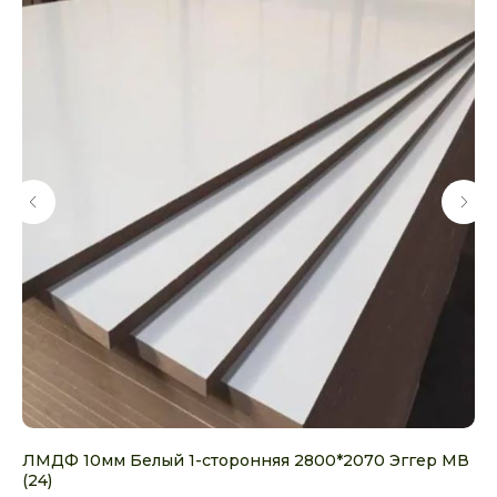
м
ЛМДФ 10мм Белый 1-сторонняя 2800*2070 Эггер МВ
МД
(24)