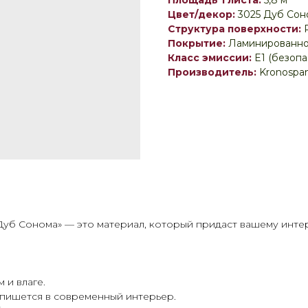
Площадь 1 листа:
5,8 м²
Цвет/декор:
3025 Дуб Сон
Структура поверхности:
Покрытие:
Ламинированно
Класс эмиссии:
E1 (безоп
Производитель:
Kronospan
б Сонома» — это материал, который придаст вашему интерь
 и влаге.
впишется в современный интерьер.