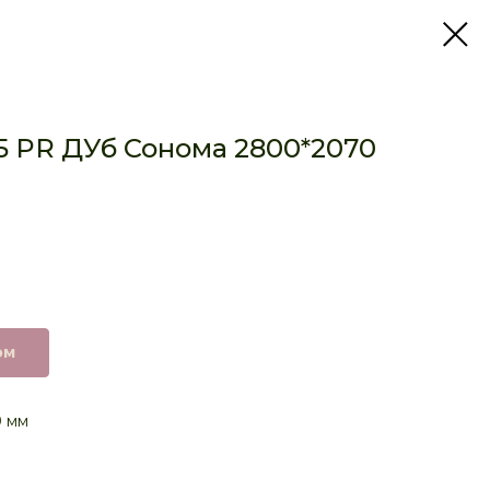
 PR ДУб Сонома 2800*2070
ом
0 мм