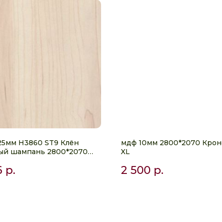
5мм H3860 ST9 Клён
мдф 10мм 2800*2070 Кро
ый шампань 2800*2070
XL
6
р.
2 500
р.