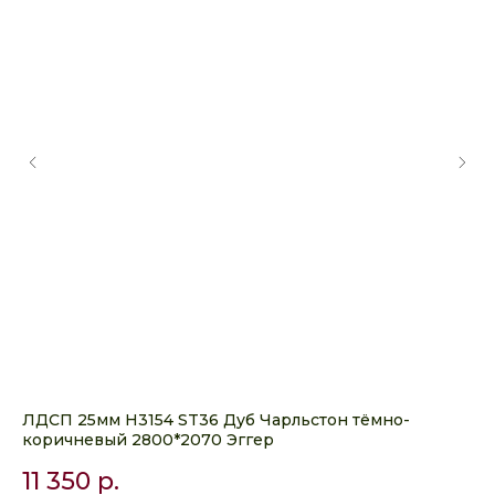
ЛДСП 25мм H3154 ST36 Дуб Чарльстон тёмно-
ЛД
коричневый 2800*2070 Эггер
Эг
11 350
р.
5