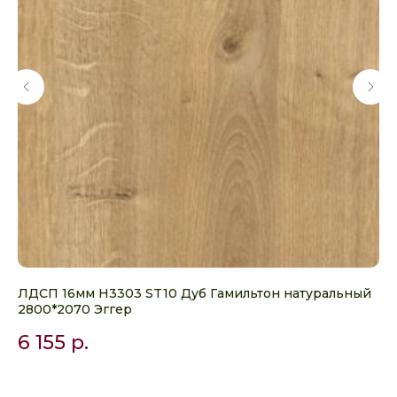
ЛДСП 16мм H3303 ST10 Дуб Гамильтон натуральный
ЛД
2800*2070 Эггер
5
6 155
р.