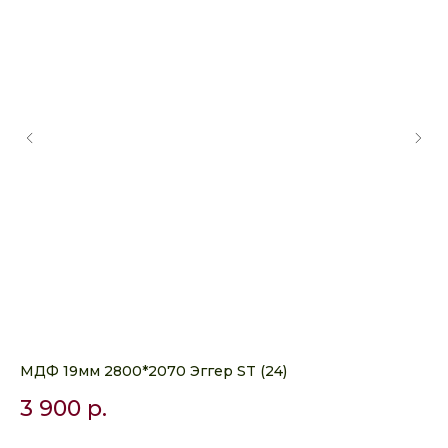
МДФ 19мм 2800*2070 Эггер ST (24)
ЛД
28
3 900
р.
9