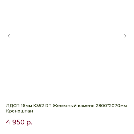
ЛДСП 16мм К352 RT Железный камень 2800*2070мм
ЛД
Кроношпан
со
4 950
р.
5