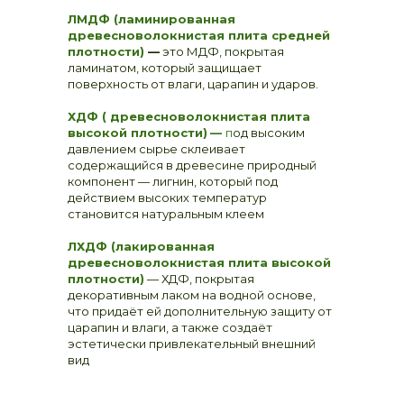
ЛМДФ (ламинированная
древесноволокнистая плита средней
плотности)
—
это МДФ, покрытая
ламинатом, который защищает
поверхность от влаги, царапин и ударов.
ХДФ ( древесноволокнистая плита
высокой плотности)
—
п
од высоким
давлением сырье склеивает
содержащийся в древесине природный
компонент — лигнин, который под
действием высоких температур
становится натуральным клеем
ЛХДФ (лакированная
древесноволокнистая плита высокой
плотности)
— ХДФ, покрытая
декоративным лаком на водной основе,
что придаёт ей дополнительную защиту от
царапин и влаги, а также создаёт
эстетически привлекательный внешний
вид