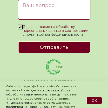
Ваш вопрос
Я даю согласие на обработку
персональных данных в соответствии
с
политикой конфиденциальности
Отправить
г. Москва, ул. Люблинская д 151,
тел.:
8 (800) 555-81-51
,
+7 (985)739-99-
Сайт использует файлы «cookie». Оставаясь на
09
нашем сайте вы даете
согласие на сбор и
обработку ваших персональных данных
, в том
email:
info@dsp1.ru
числе с помощью сервиса веб-аналитики
Ⓒ ООО "МЕБЗАВОД" 2025
OK
Скачать
"Яндекс.Метрика"
, а также соглашаетесь с
бланк
политикой конфиденциальности
. Вы можете